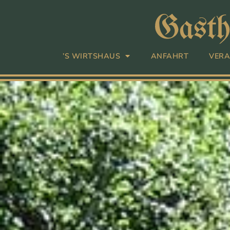
’S WIRTSHAUS
ANFAHRT
VERA